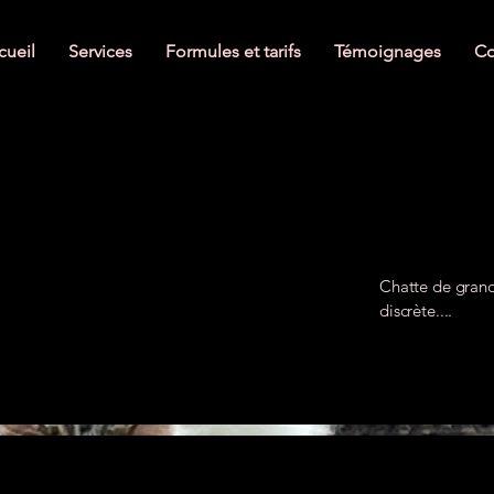
cueil
Services
Formules et tarifs
Témoignages
Co
Chatte de grand
discrète....